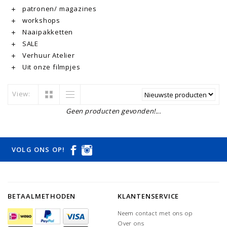
patronen/ magazines
workshops
Naaipakketten
SALE
Verhuur Atelier
Uit onze filmpjes
View:
Geen producten gevonden!...
VOLG ONS OP!
BETAALMETHODEN
KLANTENSERVICE
Neem contact met ons op
Over ons