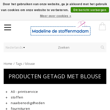
Door het gebruiken van onze website, ga je akkoord met het gebruik
van cookies om onze website te verbeteren.
Dit bericht verbergen
Worldwide Shipping - Onze stoffen worden verkocht per 10 cm.
Meer over cookies »
Nederlands
Home
/
Tags
/
blouse
PRODUCTEN GETAGD MET BLOUSE
A0 - printservice
stoffen
naaibenodigdheden
fournituren