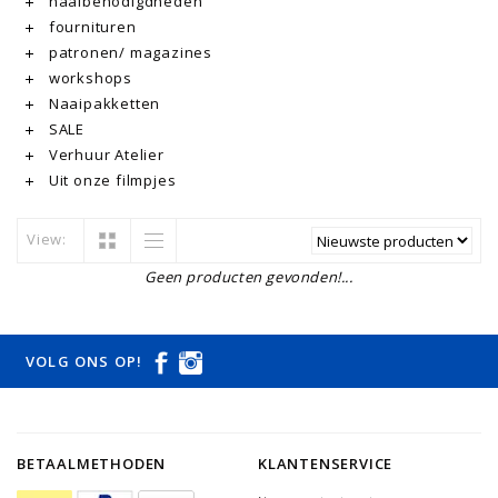
naaibenodigdheden
fournituren
patronen/ magazines
workshops
Naaipakketten
SALE
Verhuur Atelier
Uit onze filmpjes
View:
Geen producten gevonden!...
VOLG ONS OP!
BETAALMETHODEN
KLANTENSERVICE