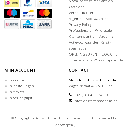
Neem contact met ons op
Over ons
Verzendkosten
Algemene voorwaarden
Privacy Policy
Professionals - Wholesale
Klantenkaart bij Madeline
Actievoorwaarden Kerst-
spaaractie
OPENINGSUREN | LOCATIE
Huur Atelier / Workshopruimte
MIJN ACCOUNT
CONTACT
Mijn account
Madeline de stoffenmadam
Mijn bestellingen
Zagerijstraat 4, 2500 Lier
Mijn tickets
+32 (0) 3 488 34 89
Mijn verlanglijst
info@destoffenmadam.be
© Copyright 2026 Madeline de stoffenmadam - Stoffenwinkel Lier (
Antwerpen ) -