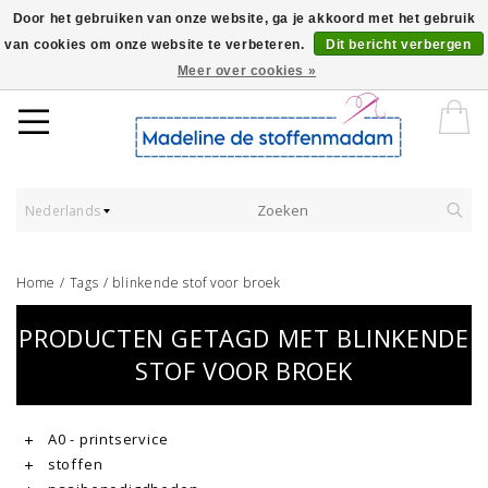
Door het gebruiken van onze website, ga je akkoord met het gebruik
van cookies om onze website te verbeteren.
Dit bericht verbergen
Worldwide Shipping - Onze stoffen worden verkocht per 10 cm.
Meer over cookies »
Nederlands
Home
/
Tags
/
blinkende stof voor broek
PRODUCTEN GETAGD MET BLINKENDE
STOF VOOR BROEK
A0 - printservice
stoffen