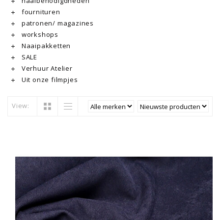
naaibenodigdheden
fournituren
patronen/ magazines
workshops
Naaipakketten
SALE
Verhuur Atelier
Uit onze filmpjes
View: