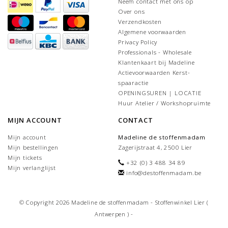
Neem contact met ons op
Over ons
Verzendkosten
Algemene voorwaarden
Privacy Policy
Professionals - Wholesale
Klantenkaart bij Madeline
Actievoorwaarden Kerst-
spaaractie
OPENINGSUREN | LOCATIE
Huur Atelier / Workshopruimte
MIJN ACCOUNT
CONTACT
Mijn account
Madeline de stoffenmadam
Mijn bestellingen
Zagerijstraat 4, 2500 Lier
Mijn tickets
+32 (0) 3 488 34 89
Mijn verlanglijst
info@destoffenmadam.be
© Copyright 2026 Madeline de stoffenmadam - Stoffenwinkel Lier (
Antwerpen ) -