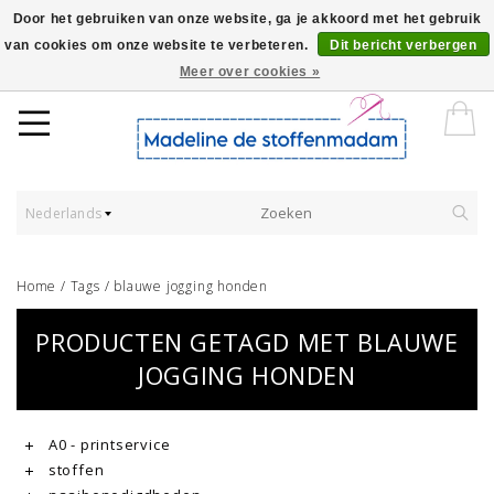
Door het gebruiken van onze website, ga je akkoord met het gebruik
van cookies om onze website te verbeteren.
Dit bericht verbergen
Worldwide Shipping - Onze stoffen worden verkocht per 10 cm.
Meer over cookies »
Nederlands
Home
/
Tags
/
blauwe jogging honden
PRODUCTEN GETAGD MET BLAUWE
JOGGING HONDEN
A0 - printservice
stoffen