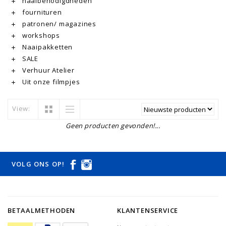
naaibenodigdheden
fournituren
patronen/ magazines
workshops
Naaipakketten
SALE
Verhuur Atelier
Uit onze filmpjes
View:
Geen producten gevonden!...
VOLG ONS OP!
BETAALMETHODEN
KLANTENSERVICE