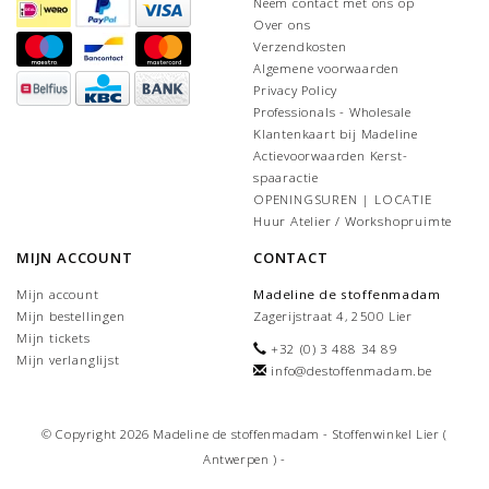
Neem contact met ons op
Over ons
Verzendkosten
Algemene voorwaarden
Privacy Policy
Professionals - Wholesale
Klantenkaart bij Madeline
Actievoorwaarden Kerst-
spaaractie
OPENINGSUREN | LOCATIE
Huur Atelier / Workshopruimte
MIJN ACCOUNT
CONTACT
Mijn account
Madeline de stoffenmadam
Mijn bestellingen
Zagerijstraat 4, 2500 Lier
Mijn tickets
+32 (0) 3 488 34 89
Mijn verlanglijst
info@destoffenmadam.be
© Copyright 2026 Madeline de stoffenmadam - Stoffenwinkel Lier (
Antwerpen ) -