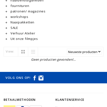
naaibenodigdheden
fournituren
patronen/ magazines
workshops
Naaipakketten
SALE
Verhuur Atelier
Uit onze filmpjes
View:
Geen producten gevonden!...
VOLG ONS OP!
BETAALMETHODEN
KLANTENSERVICE