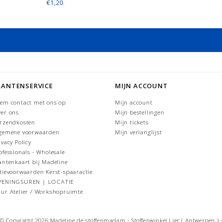
€1,20
LANTENSERVICE
MIJN ACCOUNT
em contact met ons op
Mijn account
er ons
Mijn bestellingen
rzendkosten
Mijn tickets
gemene voorwaarden
Mijn verlanglijst
ivacy Policy
ofessionals - Wholesale
antenkaart bij Madeline
tievoorwaarden Kerst-spaaractie
PENINGSUREN | LOCATIE
ur Atelier / Workshopruimte
© Copyright 2026 Madeline de stoffenmadam - Stoffenwinkel Lier ( Antwerpen ) 