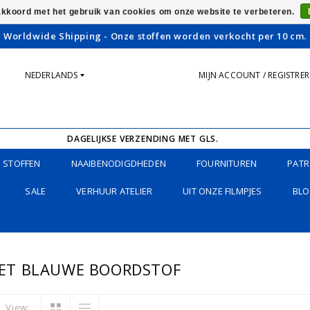
 akkoord met het gebruik van cookies om onze website te verbeteren.
Worldwide Shipping - Onze stoffen worden verkocht per 10 cm.
NEDERLANDS
MIJN ACCOUNT / REGISTRE
DAGELIJKSE VERZENDING MET GLS.
STOFFEN
NAAIBENODIGDHEDEN
FOURNITUREN
PATR
SALE
VERHUUR ATELIER
UIT ONZE FILMPJES
BLO
ET BLAUWE BOORDSTOF
View: