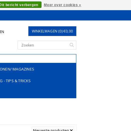
Dit bericht verbergen
Meer over cookies »
WINKELWAGEN (0) €0,00
REN
ONEN/ MAGAZINES
G - TIPS & TRICKS