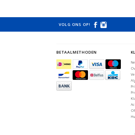
VOLG ONS OP!
BETAALMETHODEN
K
Ne
Ov
Ve
Al
Pr
Pr
Kl
Ac
O
Hu