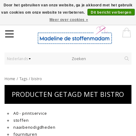
Door het gebruiken van onze website, ga je akkoord met het gebruik
van cookies om onze website te verbeteren.
Dit bericht verbergen
Worldwide Shipping - Onze stoffen worden verkocht per 10 cm.
Meer over cookies »
Nederlands
Home
/
Tags
/
bistro
PRODUCTEN GETAGD MET BISTRO
A0 - printservice
stoffen
naaibenodigdheden
fournituren