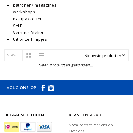
patronen/ magazines
workshops
Naaipakketten
SALE
Verhuur Atelier
Uit onze filmpjes
View:
Geen producten gevonden!...
VOLG ONS OP!
BETAALMETHODEN
KLANTENSERVICE
Neem contact met ons op
Over ons