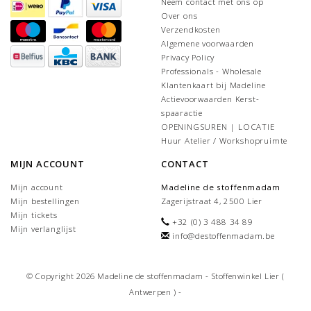
Neem contact met ons op
Over ons
Verzendkosten
Algemene voorwaarden
Privacy Policy
Professionals - Wholesale
Klantenkaart bij Madeline
Actievoorwaarden Kerst-
spaaractie
OPENINGSUREN | LOCATIE
Huur Atelier / Workshopruimte
MIJN ACCOUNT
CONTACT
Mijn account
Madeline de stoffenmadam
Mijn bestellingen
Zagerijstraat 4, 2500 Lier
Mijn tickets
+32 (0) 3 488 34 89
Mijn verlanglijst
info@destoffenmadam.be
© Copyright 2026 Madeline de stoffenmadam - Stoffenwinkel Lier (
Antwerpen ) -