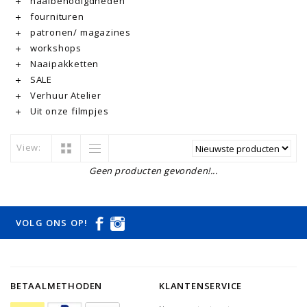
naaibenodigdheden
fournituren
patronen/ magazines
workshops
Naaipakketten
SALE
Verhuur Atelier
Uit onze filmpjes
View:
Geen producten gevonden!...
VOLG ONS OP!
BETAALMETHODEN
KLANTENSERVICE