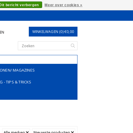
Dit bericht verbergen
Meer over cookies »
WINKELWAGEN (0) €0,00
REN
ONEN/ MAGAZINES
G - TIPS & TRICKS