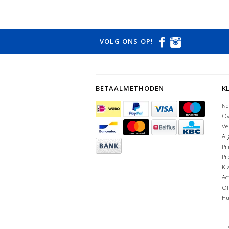
VOLG ONS OP!
BETAALMETHODEN
K
Ne
Ov
Ve
Al
Pr
Pr
Kl
Ac
O
Hu