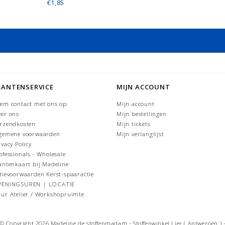
€1,85
LANTENSERVICE
MIJN ACCOUNT
em contact met ons op
Mijn account
er ons
Mijn bestellingen
rzendkosten
Mijn tickets
gemene voorwaarden
Mijn verlanglijst
ivacy Policy
ofessionals - Wholesale
antenkaart bij Madeline
tievoorwaarden Kerst-spaaractie
PENINGSUREN | LOCATIE
ur Atelier / Workshopruimte
© Copyright 2026 Madeline de stoffenmadam - Stoffenwinkel Lier ( Antwerpen ) 