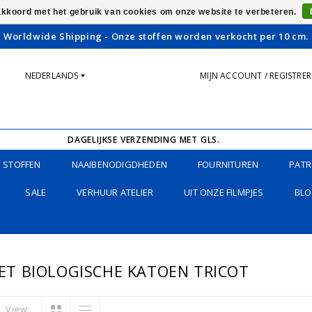
 akkoord met het gebruik van cookies om onze website te verbeteren.
Worldwide Shipping - Onze stoffen worden verkocht per 10 cm.
NEDERLANDS
MIJN ACCOUNT / REGISTRE
DAGELIJKSE VERZENDING MET GLS.
STOFFEN
NAAIBENODIGDHEDEN
FOURNITUREN
PATR
SALE
VERHUUR ATELIER
UIT ONZE FILMPJES
BLO
T BIOLOGISCHE KATOEN TRICOT
View: