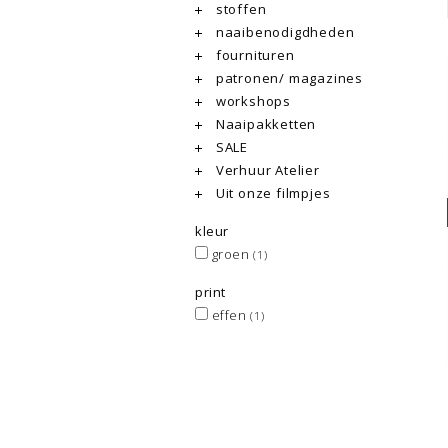
stoffen
naaibenodigdheden
fournituren
patronen/ magazines
workshops
Naaipakketten
SALE
Verhuur Atelier
Uit onze filmpjes
kleur
groen
(1)
print
effen
(1)