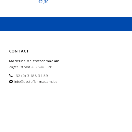
€2,30
CONTACT
Madeline de stoffenmadam
Zagerijstraat 4, 2500 Lier
+32 (0) 3 488 34 89
info@destoffenmadam.be
-