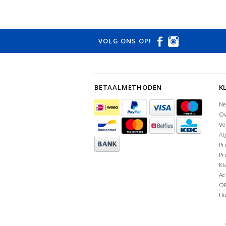
VOLG ONS OP!
BETAALMETHODEN
K
Ne
Ov
Ve
Al
Pr
Pr
Kl
Ac
O
Hu