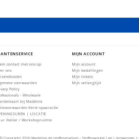
LANTENSERVICE
MIJN ACCOUNT
em contact met ons op
Mijn account
er ons
Mijn bestellingen
rzendkosten
Mijn tickets
gemene voorwaarden
Mijn verlanglijst
ivacy Policy
ofessionals - Wholesale
antenkaart bij Madeline
tievoorwaarden Kerst-spaaractie
PENINGSUREN | LOCATIE
ur Atelier / Workshopruimte
© Copyright 2026 Madeline de stoffenmadam - Stoffenwinkel Lier ( Antwerpen ) 