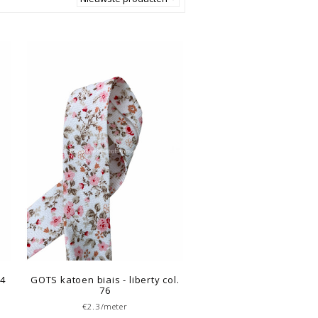
74
GOTS katoen biais - liberty col.
76
€2.3/meter