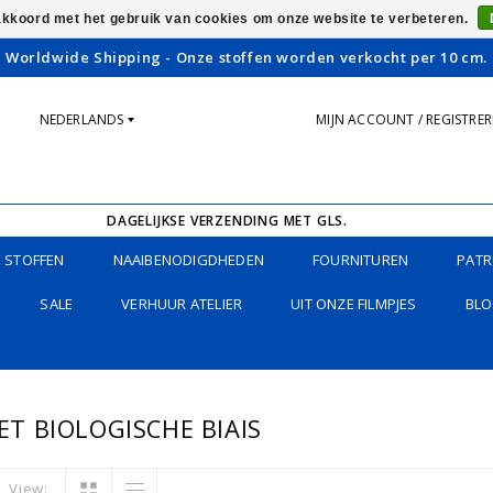
 akkoord met het gebruik van cookies om onze website te verbeteren.
Worldwide Shipping - Onze stoffen worden verkocht per 10 cm.
NEDERLANDS
MIJN ACCOUNT / REGISTRE
DAGELIJKSE VERZENDING MET GLS.
STOFFEN
NAAIBENODIGDHEDEN
FOURNITUREN
PATR
SALE
VERHUUR ATELIER
UIT ONZE FILMPJES
BLO
T BIOLOGISCHE BIAIS
View: