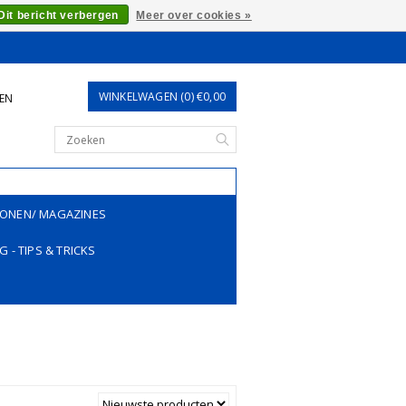
Dit bericht verbergen
Meer over cookies »
WINKELWAGEN (0) €0,00
REN
ONEN/ MAGAZINES
G - TIPS & TRICKS