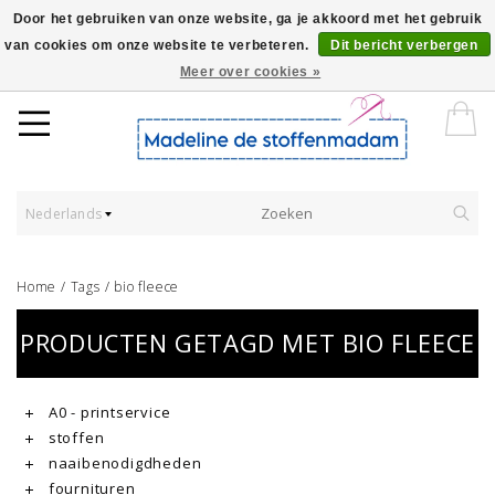
Door het gebruiken van onze website, ga je akkoord met het gebruik
van cookies om onze website te verbeteren.
Dit bericht verbergen
Worldwide Shipping - Onze stoffen worden verkocht per 10 cm.
Meer over cookies »
Nederlands
Home
/
Tags
/
bio fleece
PRODUCTEN GETAGD MET BIO FLEECE
A0 - printservice
stoffen
naaibenodigdheden
fournituren