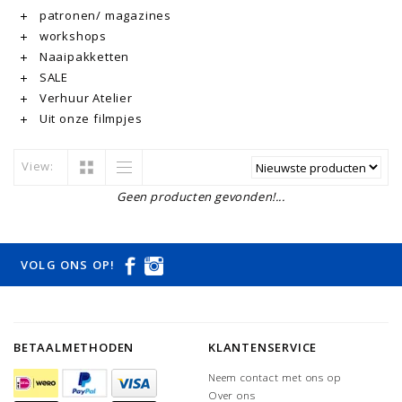
patronen/ magazines
workshops
Naaipakketten
SALE
Verhuur Atelier
Uit onze filmpjes
View:
Geen producten gevonden!...
VOLG ONS OP!
BETAALMETHODEN
KLANTENSERVICE
Neem contact met ons op
Over ons