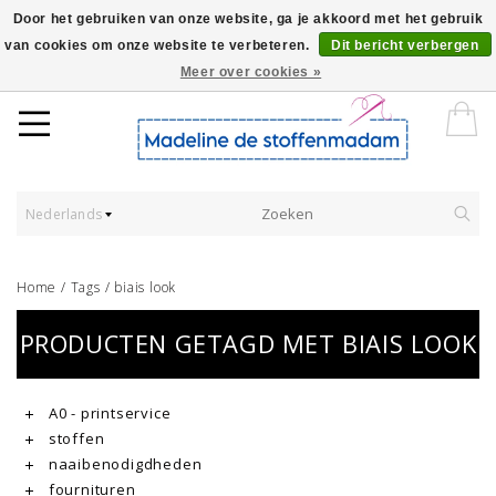
Door het gebruiken van onze website, ga je akkoord met het gebruik
van cookies om onze website te verbeteren.
Dit bericht verbergen
Worldwide Shipping - Onze stoffen worden verkocht per 10 cm.
Meer over cookies »
Nederlands
Home
/
Tags
/
biais look
PRODUCTEN GETAGD MET BIAIS LOOK
A0 - printservice
stoffen
naaibenodigdheden
fournituren