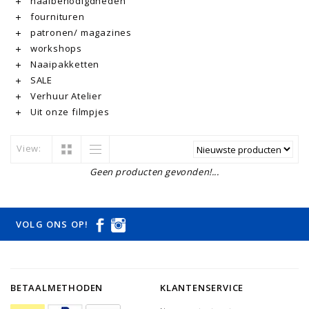
naaibenodigdheden
fournituren
patronen/ magazines
workshops
Naaipakketten
SALE
Verhuur Atelier
Uit onze filmpjes
View:
Geen producten gevonden!...
VOLG ONS OP!
BETAALMETHODEN
KLANTENSERVICE