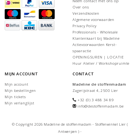
Neem contact met ons op
Over ons
Verzendkosten
Algemene voorwaarden
Privacy Policy
Professionals - Wholesale
Klantenkaart bij Madeline
Actievoorwaarden Kerst-
spaaractie
OPENINGSUREN | LOCATIE
Huur Atelier / Workshopruimte
MIJN ACCOUNT
CONTACT
Mijn account
Madeline de stoffenmadam
Mijn bestellingen
Zagerijstraat 4, 2500 Lier
Mijn tickets
+32 (0) 3 488 34 89
Mijn verlanglijst
info@destoffenmadam.be
© Copyright 2026 Madeline de stoffenmadam - Stoffenwinkel Lier (
Antwerpen ) -