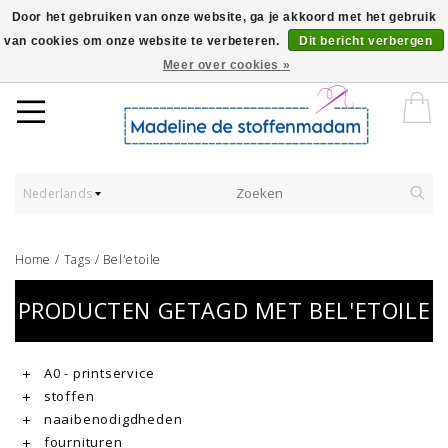
Door het gebruiken van onze website, ga je akkoord met het gebruik
van cookies om onze website te verbeteren.
Dit bericht verbergen
Worldwide Shipping - Onze stoffen worden verkocht per 10 cm.
Meer over cookies »
Nederlands
Home
/
Tags
/
Bel'etoile
PRODUCTEN GETAGD MET BEL'ETOILE
A0 - printservice
stoffen
naaibenodigdheden
fournituren