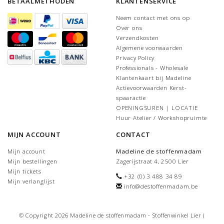
BETAALMETHODEN
KLANTENSERVICE
Neem contact met ons op
Over ons
Verzendkosten
Algemene voorwaarden
Privacy Policy
Professionals - Wholesale
Klantenkaart bij Madeline
Actievoorwaarden Kerst-
spaaractie
OPENINGSUREN | LOCATIE
Huur Atelier / Workshopruimte
MIJN ACCOUNT
CONTACT
Mijn account
Madeline de stoffenmadam
Mijn bestellingen
Zagerijstraat 4, 2500 Lier
Mijn tickets
+32 (0) 3 488 34 89
Mijn verlanglijst
info@destoffenmadam.be
© Copyright 2026 Madeline de stoffenmadam - Stoffenwinkel Lier (