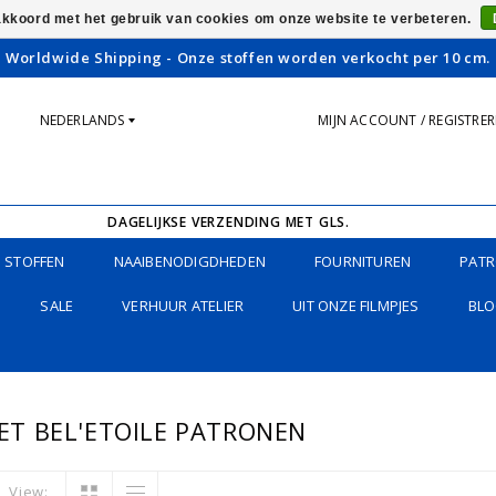
 akkoord met het gebruik van cookies om onze website te verbeteren.
Worldwide Shipping - Onze stoffen worden verkocht per 10 cm.
NEDERLANDS
MIJN ACCOUNT / REGISTRE
DAGELIJKSE VERZENDING MET GLS.
STOFFEN
NAAIBENODIGDHEDEN
FOURNITUREN
PATR
SALE
VERHUUR ATELIER
UIT ONZE FILMPJES
BLO
T BEL'ETOILE PATRONEN
View: