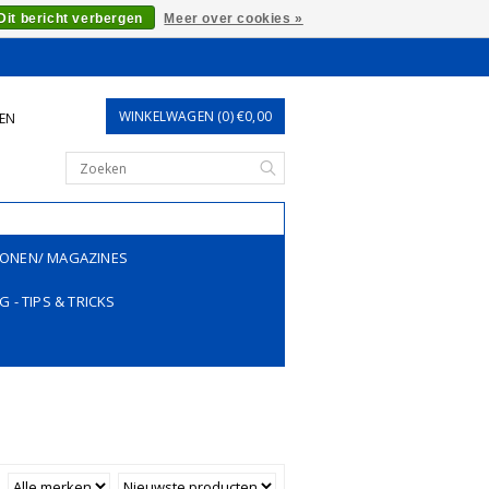
Dit bericht verbergen
Meer over cookies »
WINKELWAGEN (0) €0,00
REN
ONEN/ MAGAZINES
G - TIPS & TRICKS