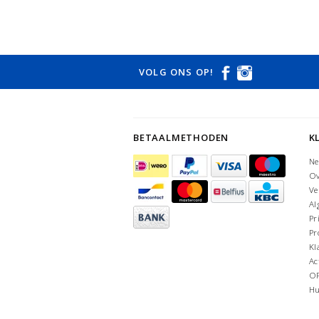
VOLG ONS OP!
BETAALMETHODEN
K
Ne
Ov
Ve
Al
Pr
Pr
Kl
Ac
O
Hu