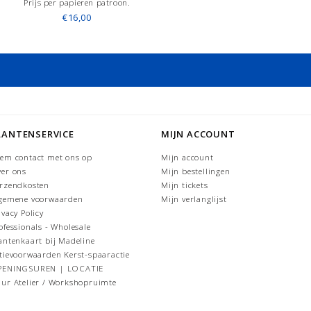
Prijs per papieren patroon.
€16,00
LANTENSERVICE
MIJN ACCOUNT
em contact met ons op
Mijn account
er ons
Mijn bestellingen
rzendkosten
Mijn tickets
gemene voorwaarden
Mijn verlanglijst
ivacy Policy
ofessionals - Wholesale
antenkaart bij Madeline
tievoorwaarden Kerst-spaaractie
PENINGSUREN | LOCATIE
ur Atelier / Workshopruimte