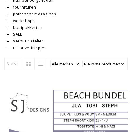
naaibenodigdheden
fournituren
patronen/ magazines
workshops
Naaipakketten
SALE
Verhuur Atelier
Uit onze filmpjes
View: