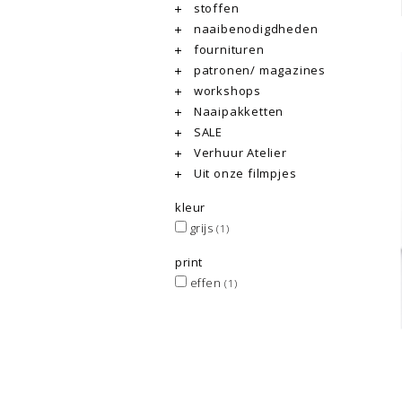
stoffen
naaibenodigdheden
fournituren
patronen/ magazines
workshops
Naaipakketten
SALE
Verhuur Atelier
Uit onze filmpjes
kleur
grijs
(1)
print
effen
(1)