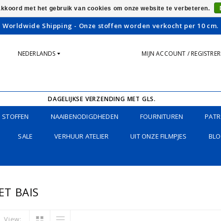
 akkoord met het gebruik van cookies om onze website te verbeteren.
Worldwide Shipping - Onze stoffen worden verkocht per 10 cm.
NEDERLANDS
MIJN ACCOUNT / REGISTRE
DAGELIJKSE VERZENDING MET GLS.
STOFFEN
NAAIBENODIGDHEDEN
FOURNITUREN
PATR
SALE
VERHUUR ATELIER
UIT ONZE FILMPJES
BLO
T BAIS
View: