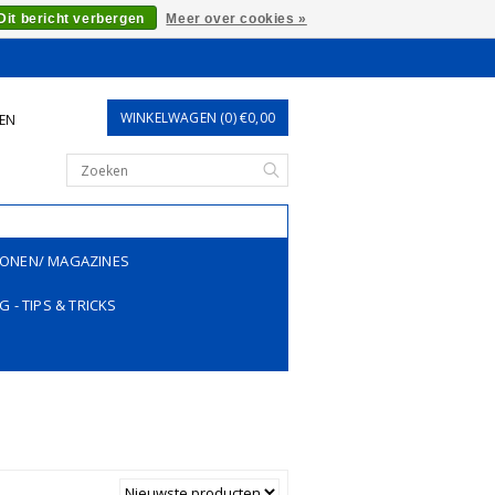
Dit bericht verbergen
Meer over cookies »
WINKELWAGEN (0) €0,00
REN
ONEN/ MAGAZINES
G - TIPS & TRICKS