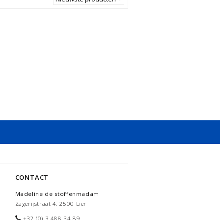
CONTACT
Madeline de stoffenmadam
Zagerijstraat 4, 2500 Lier
+32 (0) 3 488 34 89