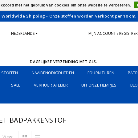
 akkoord met het gebruik van cookies om onze website te verbeteren.
Worldwide Shipping - Onze stoffen worden verkocht per 10 cm.
NEDERLANDS
MIJN ACCOUNT / REGISTRE
DAGELIJKSE VERZENDING MET GLS.
STOFFEN
NAAIBENODIGDHEDEN
FOURNITUREN
PATR
SALE
VERHUUR ATELIER
UIT ONZE FILMPJES
BLO
ET BADPAKKENSTOF
View: