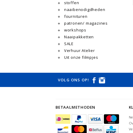
stoffen
naaibenodigdheden
fournituren
patronen/ magazines
workshops
Naaipakketten
SALE
Verhuur Atelier
Uit onze filmpjes
VOLG ONS OP!
BETAALMETHODEN
K
Ne
Ov
Ve