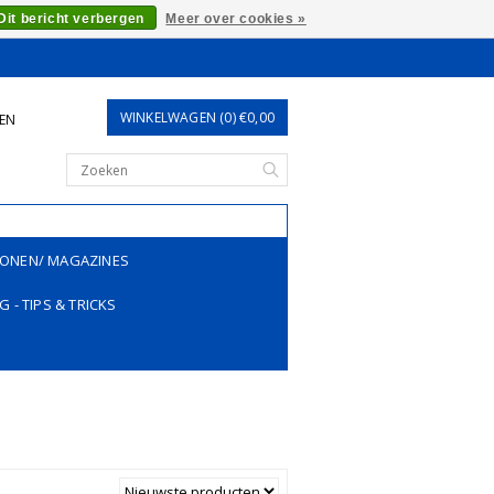
Dit bericht verbergen
Meer over cookies »
WINKELWAGEN (0) €0,00
REN
ONEN/ MAGAZINES
G - TIPS & TRICKS