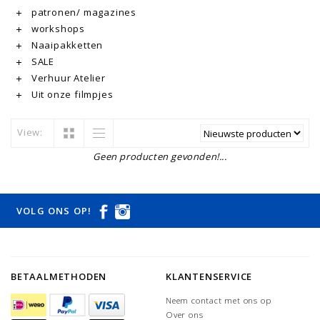
patronen/ magazines
workshops
Naaipakketten
SALE
Verhuur Atelier
Uit onze filmpjes
View:
Geen producten gevonden!...
VOLG ONS OP!
BETAALMETHODEN
KLANTENSERVICE
Neem contact met ons op
Over ons