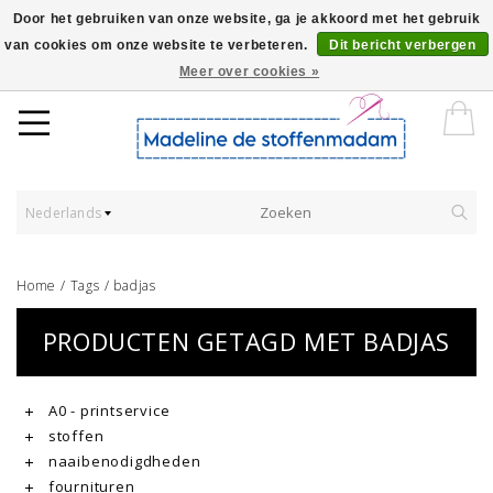
Door het gebruiken van onze website, ga je akkoord met het gebruik
van cookies om onze website te verbeteren.
Dit bericht verbergen
Worldwide Shipping - Onze stoffen worden verkocht per 10 cm.
Meer over cookies »
Nederlands
Home
/
Tags
/
badjas
PRODUCTEN GETAGD MET BADJAS
A0 - printservice
stoffen
naaibenodigdheden
fournituren