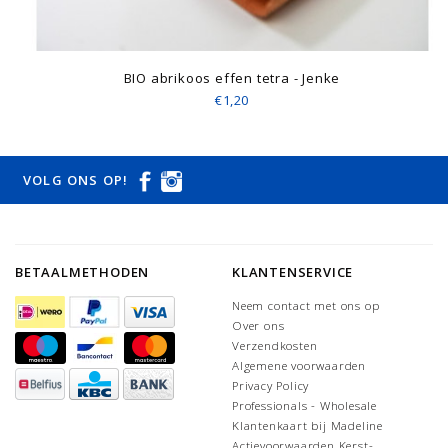
BIO abrikoos effen tetra - Jenke
€1,20
VOLG ONS OP!
BETAALMETHODEN
KLANTENSERVICE
Neem contact met ons op
Over ons
Verzendkosten
Algemene voorwaarden
Privacy Policy
Professionals - Wholesale
Klantenkaart bij Madeline
Actievoorwaarden Kerst-