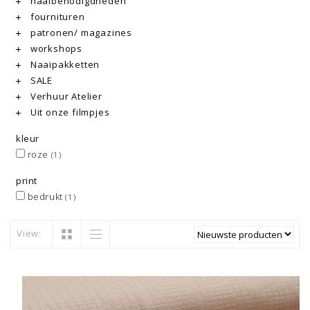
naaibenodigdheden
fournituren
patronen/ magazines
workshops
Naaipakketten
SALE
Verhuur Atelier
Uit onze filmpjes
kleur
roze
(1)
print
bedrukt
(1)
View: