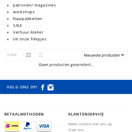
patronen/ magazines
workshops
Naaipakketten
SALE
Verhuur Atelier
Uit onze filmpjes
View:
Geen producten gevonden!...
VOLG ONS OP!
BETAALMETHODEN
KLANTENSERVICE
Neem contact met ons op
Over ons