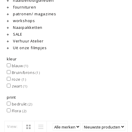
naaibenodigdheden
fournituren
patronen/ magazines
workshops
Naaipakketten
SALE
Verhuur Atelier
Uit onze filmpjes
kleur
blauw
(1)
Bruin/brons
(1)
roze
(1)
zwart
(1)
print
bedrukt
(2)
Flora
(2)
View: