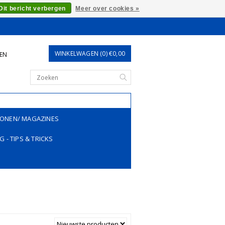
Dit bericht verbergen
Meer over cookies »
WINKELWAGEN (0) €0,00
REN
ONEN/ MAGAZINES
G - TIPS & TRICKS