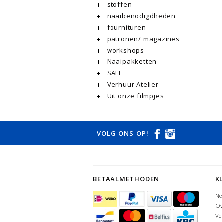
stoffen
naaibenodigdheden
fournituren
patronen/ magazines
workshops
Naaipakketten
SALE
Verhuur Atelier
Uit onze filmpjes
VOLG ONS OP!
BETAALMETHODEN
K
Ne
Ov
Ve