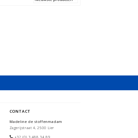
CONTACT
Madeline de stoffenmadam
Zagerijstraat 4, 2500 Lier
+32 (0) 3 488 34 89