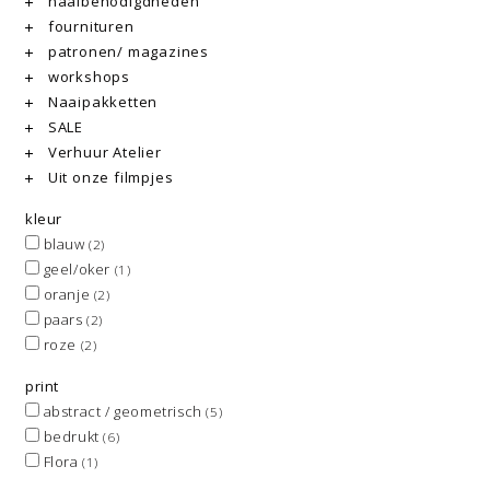
naaibenodigdheden
fournituren
patronen/ magazines
workshops
Naaipakketten
SALE
Verhuur Atelier
Uit onze filmpjes
kleur
blauw
(2)
geel/oker
(1)
oranje
(2)
paars
(2)
roze
(2)
print
abstract / geometrisch
(5)
bedrukt
(6)
Flora
(1)