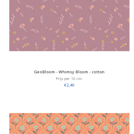
GeoBloom - Whimsy Bloom - cotton
Prijs per 10 cm.
€2,40