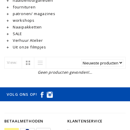
naaibenodigdheden
fournituren
patronen/ magazines
workshops
Naaipakketten
SALE
Verhuur Atelier
Uit onze filmpjes
View:
Geen producten gevonden!...
VOLG ONS OP!
BETAALMETHODEN
KLANTENSERVICE