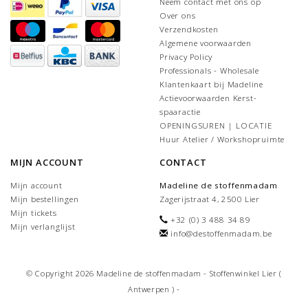
Neem contact met ons op
Over ons
Verzendkosten
Algemene voorwaarden
Privacy Policy
Professionals - Wholesale
Klantenkaart bij Madeline
Actievoorwaarden Kerst-
spaaractie
OPENINGSUREN | LOCATIE
Huur Atelier / Workshopruimte
MIJN ACCOUNT
CONTACT
Mijn account
Madeline de stoffenmadam
Mijn bestellingen
Zagerijstraat 4, 2500 Lier
Mijn tickets
+32 (0) 3 488 34 89
Mijn verlanglijst
info@destoffenmadam.be
© Copyright 2026 Madeline de stoffenmadam - Stoffenwinkel Lier (
Antwerpen ) -