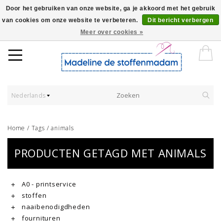
Door het gebruiken van onze website, ga je akkoord met het gebruik
van cookies om onze website te verbeteren.
Dit bericht verbergen
Worldwide Shipping - Onze stoffen worden verkocht per 10 cm.
Meer over cookies »
Nederlands
Home
/
Tags
/
animals
PRODUCTEN GETAGD MET ANIMALS
A0 - printservice
stoffen
naaibenodigdheden
fournituren