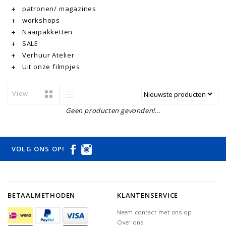
patronen/ magazines
workshops
Naaipakketten
SALE
Verhuur Atelier
Uit onze filmpjes
View:
Geen producten gevonden!...
VOLG ONS OP!
BETAALMETHODEN
KLANTENSERVICE
Neem contact met ons op
Over ons