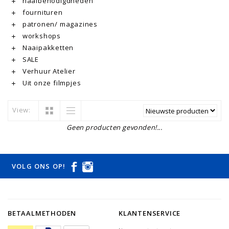
naaibenodigdheden
fournituren
patronen/ magazines
workshops
Naaipakketten
SALE
Verhuur Atelier
Uit onze filmpjes
View:
Geen producten gevonden!...
VOLG ONS OP!
BETAALMETHODEN
KLANTENSERVICE