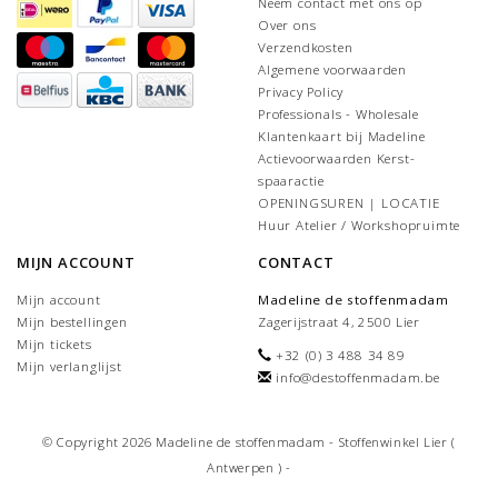
Neem contact met ons op
Over ons
Verzendkosten
Algemene voorwaarden
Privacy Policy
Professionals - Wholesale
Klantenkaart bij Madeline
Actievoorwaarden Kerst-
spaaractie
OPENINGSUREN | LOCATIE
Huur Atelier / Workshopruimte
MIJN ACCOUNT
CONTACT
Mijn account
Madeline de stoffenmadam
Mijn bestellingen
Zagerijstraat 4, 2500 Lier
Mijn tickets
+32 (0) 3 488 34 89
Mijn verlanglijst
info@destoffenmadam.be
© Copyright 2026 Madeline de stoffenmadam - Stoffenwinkel Lier (
Antwerpen ) -