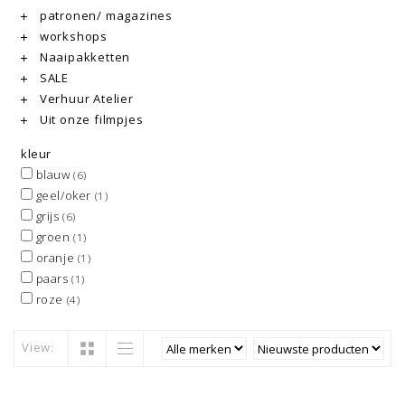
patronen/ magazines
workshops
Naaipakketten
SALE
Verhuur Atelier
Uit onze filmpjes
kleur
blauw
(6)
geel/oker
(1)
grijs
(6)
groen
(1)
oranje
(1)
paars
(1)
roze
(4)
View: