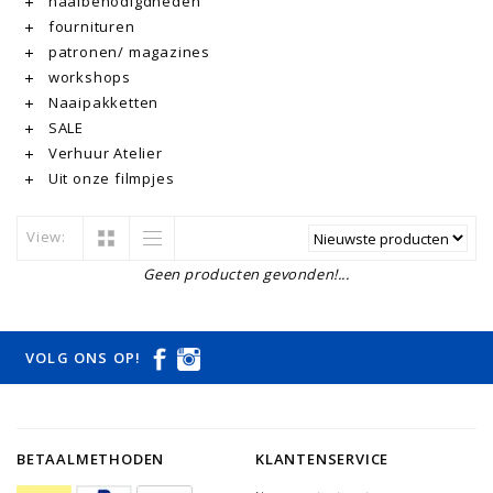
naaibenodigdheden
fournituren
patronen/ magazines
workshops
Naaipakketten
SALE
Verhuur Atelier
Uit onze filmpjes
View:
Geen producten gevonden!...
VOLG ONS OP!
BETAALMETHODEN
KLANTENSERVICE