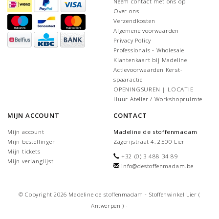
Neem contact met ons op
Over ons
Verzendkosten
Algemene voorwaarden
Privacy Policy
Professionals - Wholesale
Klantenkaart bij Madeline
Actievoorwaarden Kerst-
spaaractie
OPENINGSUREN | LOCATIE
Huur Atelier / Workshopruimte
MIJN ACCOUNT
CONTACT
Mijn account
Madeline de stoffenmadam
Mijn bestellingen
Zagerijstraat 4, 2500 Lier
Mijn tickets
+32 (0) 3 488 34 89
Mijn verlanglijst
info@destoffenmadam.be
© Copyright 2026 Madeline de stoffenmadam - Stoffenwinkel Lier (
Antwerpen ) -