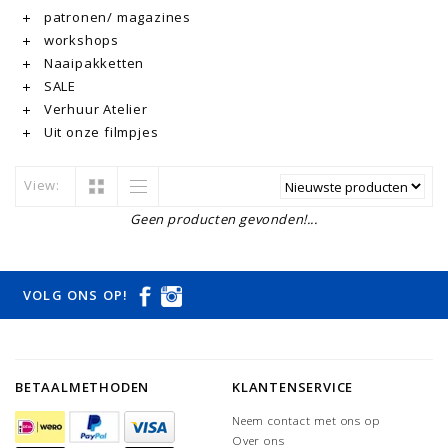
patronen/ magazines
workshops
Naaipakketten
SALE
Verhuur Atelier
Uit onze filmpjes
View:
Geen producten gevonden!...
VOLG ONS OP!
BETAALMETHODEN
KLANTENSERVICE
Neem contact met ons op
Over ons