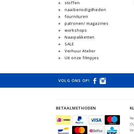
stoffen
naaibenodigdheden
fournituren
patronen/ magazines
workshops
Naaipakketten
SALE
Verhuur Atelier
Uit onze filmpjes
VOLG ONS OP!
BETAALMETHODEN
K
Ne
Ov
Ve