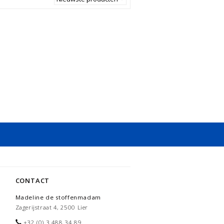
CONTACT
Madeline de stoffenmadam
Zagerijstraat 4, 2500 Lier
+32 (0) 3 488 34 89