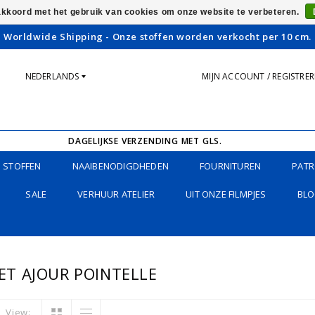
 akkoord met het gebruik van cookies om onze website te verbeteren.
Worldwide Shipping - Onze stoffen worden verkocht per 10 cm.
NEDERLANDS
MIJN ACCOUNT / REGISTRE
DAGELIJKSE VERZENDING MET GLS.
STOFFEN
NAAIBENODIGDHEDEN
FOURNITUREN
PATR
SALE
VERHUUR ATELIER
UIT ONZE FILMPJES
BLO
T AJOUR POINTELLE
View: