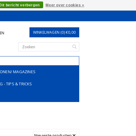
Dit bericht verbergen
Meer over cookies »
WINKELWAGEN (0) €0,00
REN
ONEN/ MAGAZINES
G - TIPS & TRICKS