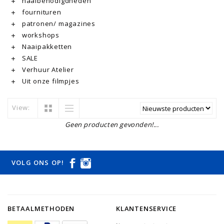
naaibenodigdheden
fournituren
patronen/ magazines
workshops
Naaipakketten
SALE
Verhuur Atelier
Uit onze filmpjes
View:
Geen producten gevonden!...
VOLG ONS OP!
BETAALMETHODEN
KLANTENSERVICE