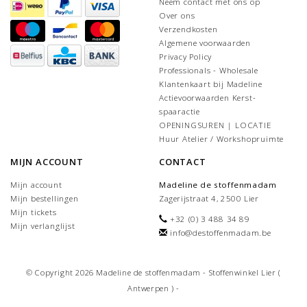
Neem contact met ons op
Over ons
Verzendkosten
Algemene voorwaarden
Privacy Policy
Professionals - Wholesale
Klantenkaart bij Madeline
Actievoorwaarden Kerst-
spaaractie
OPENINGSUREN | LOCATIE
Huur Atelier / Workshopruimte
MIJN ACCOUNT
CONTACT
Mijn account
Madeline de stoffenmadam
Mijn bestellingen
Zagerijstraat 4, 2500 Lier
Mijn tickets
+32 (0) 3 488 34 89
Mijn verlanglijst
info@destoffenmadam.be
© Copyright 2026 Madeline de stoffenmadam - Stoffenwinkel Lier (
Antwerpen ) -