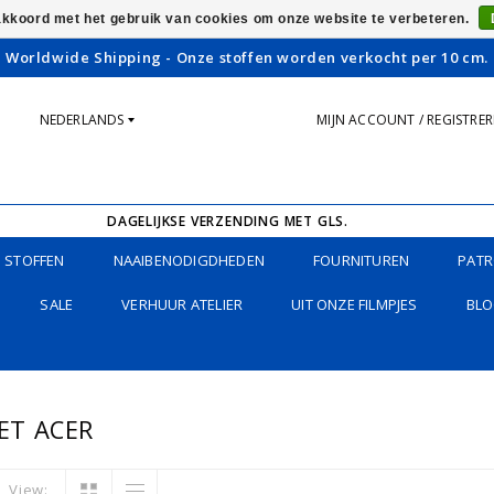
 akkoord met het gebruik van cookies om onze website te verbeteren.
Worldwide Shipping - Onze stoffen worden verkocht per 10 cm.
NEDERLANDS
MIJN ACCOUNT / REGISTRE
DAGELIJKSE VERZENDING MET GLS.
STOFFEN
NAAIBENODIGDHEDEN
FOURNITUREN
PATR
SALE
VERHUUR ATELIER
UIT ONZE FILMPJES
BLO
ET ACER
View: