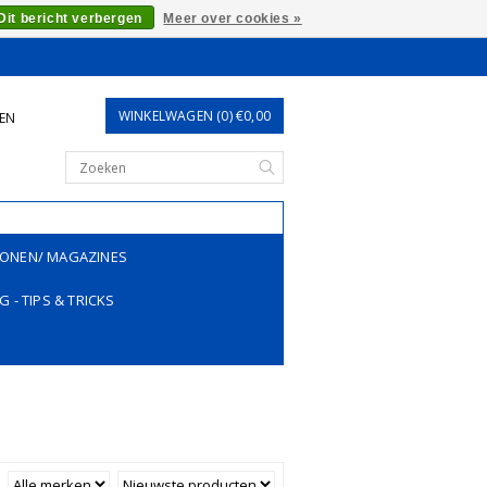
Dit bericht verbergen
Meer over cookies »
WINKELWAGEN (0) €0,00
REN
ONEN/ MAGAZINES
G - TIPS & TRICKS