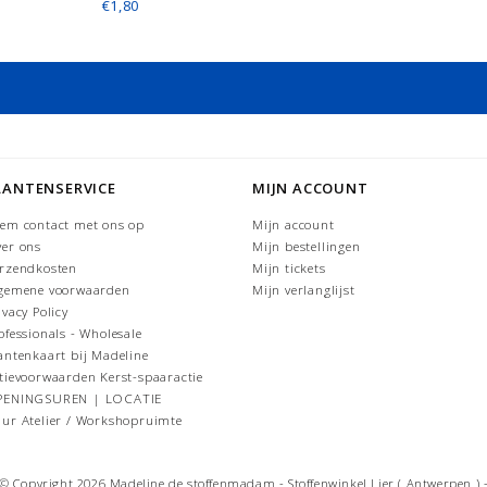
€1,80
LANTENSERVICE
MIJN ACCOUNT
em contact met ons op
Mijn account
er ons
Mijn bestellingen
rzendkosten
Mijn tickets
gemene voorwaarden
Mijn verlanglijst
ivacy Policy
ofessionals - Wholesale
antenkaart bij Madeline
tievoorwaarden Kerst-spaaractie
PENINGSUREN | LOCATIE
ur Atelier / Workshopruimte
© Copyright 2026 Madeline de stoffenmadam - Stoffenwinkel Lier ( Antwerpen ) 