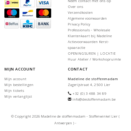
Neem contact met ons op
Over ons
Verzendkosten
Algemene voorwaarden
Privacy Policy
Professionals - Wholesale
Klantenkaart bij Madeline
Actievoorwaarden Kerst-
spaaractie
OPENINGSUREN | LOCATIE
Huur Atelier / Workshopruimte
MIJN ACCOUNT
CONTACT
Mijn account
Madeline de stoffenmadam
Mijn bestellingen
Zagerijstraat 4, 2500 Lier
Mijn tickets
+32 (0) 3 488 34 89
Mijn verlanglijst
info@destoffenmadam.be
© Copyright 2026 Madeline de stoffenmadam - Stoffenwinkel Lier (
Antwerpen ) -