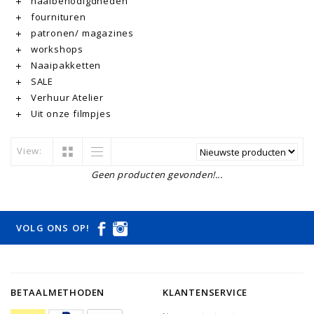
naaibenodigdheden
fournituren
patronen/ magazines
workshops
Naaipakketten
SALE
Verhuur Atelier
Uit onze filmpjes
View:
Geen producten gevonden!...
VOLG ONS OP!
BETAALMETHODEN
KLANTENSERVICE