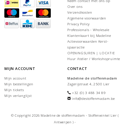
Neem contact met ons op
Over ons
Verzendkosten
Algemene voorwaarden
Privacy Policy
Professionals - Wholesale
Klantenkaart bij Madeline
Actievoorwaarden Kerst-
spaaractie
OPENINGSUREN | LOCATIE
Huur Atelier / Workshopruimte
MIJN ACCOUNT
CONTACT
Mijn account
Madeline de stoffenmadam
Mijn bestellingen
Zagerijstraat 4, 2500 Lier
Mijn tickets
+32 (0) 3 488 34 89
Mijn verlanglijst
info@destoffenmadam.be
© Copyright 2026 Madeline de stoffenmadam - Stoffenwinkel Lier (
Antwerpen ) -