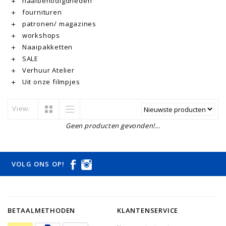
naaibenodigdheden
fournituren
patronen/ magazines
workshops
Naaipakketten
SALE
Verhuur Atelier
Uit onze filmpjes
View:
Geen producten gevonden!...
VOLG ONS OP!
BETAALMETHODEN
KLANTENSERVICE