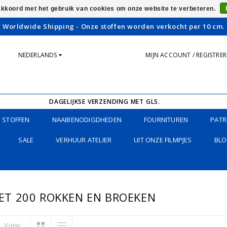
 akkoord met het gebruik van cookies om onze website te verbeteren.
Worldwide Shipping - Onze stoffen worden verkocht per 10 cm.
NEDERLANDS
MIJN ACCOUNT / REGISTRE
DAGELIJKSE VERZENDING MET GLS.
STOFFEN
NAAIBENODIGDHEDEN
FOURNITUREN
PATR
SALE
VERHUUR ATELIER
UIT ONZE FILMPJES
BLO
T 200 ROKKEN EN BROEKEN
View: