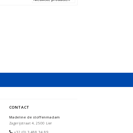
CONTACT
Madeline de stoffenmadam
Zagerijstraat 4, 2500 Lier
+32 (0) 3 488 34 89