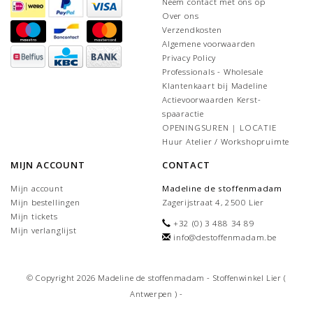
Neem contact met ons op
Over ons
Verzendkosten
Algemene voorwaarden
Privacy Policy
Professionals - Wholesale
Klantenkaart bij Madeline
Actievoorwaarden Kerst-
spaaractie
OPENINGSUREN | LOCATIE
Huur Atelier / Workshopruimte
MIJN ACCOUNT
CONTACT
Mijn account
Madeline de stoffenmadam
Mijn bestellingen
Zagerijstraat 4, 2500 Lier
Mijn tickets
+32 (0) 3 488 34 89
Mijn verlanglijst
info@destoffenmadam.be
© Copyright 2026 Madeline de stoffenmadam - Stoffenwinkel Lier (
Antwerpen ) -