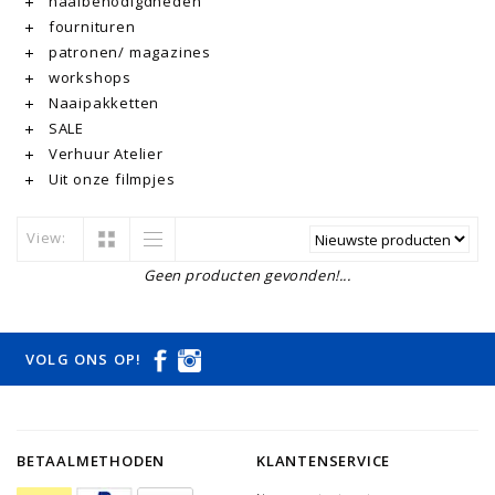
naaibenodigdheden
fournituren
patronen/ magazines
workshops
Naaipakketten
SALE
Verhuur Atelier
Uit onze filmpjes
View:
Geen producten gevonden!...
VOLG ONS OP!
BETAALMETHODEN
KLANTENSERVICE