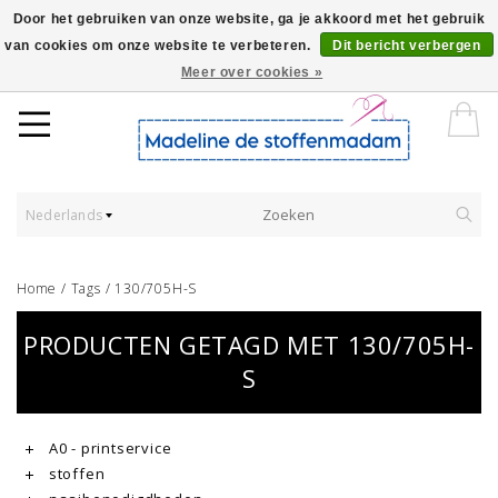
Door het gebruiken van onze website, ga je akkoord met het gebruik
van cookies om onze website te verbeteren.
Dit bericht verbergen
Worldwide Shipping - Onze stoffen worden verkocht per 10 cm.
Meer over cookies »
Nederlands
Home
/
Tags
/
130/705H-S
PRODUCTEN GETAGD MET 130/705H-
S
A0 - printservice
stoffen