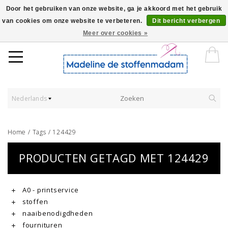
Door het gebruiken van onze website, ga je akkoord met het gebruik
van cookies om onze website te verbeteren.
Dit bericht verbergen
Worldwide Shipping - Onze stoffen worden verkocht per 10 cm.
Meer over cookies »
Nederlands
Home
/
Tags
/
124429
PRODUCTEN GETAGD MET 124429
A0 - printservice
stoffen
naaibenodigdheden
fournituren