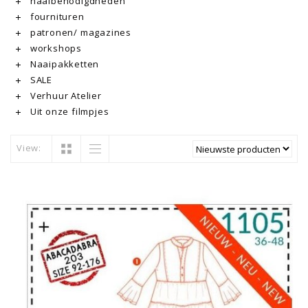
naaibenodigdheden
fournituren
patronen/ magazines
workshops
Naaipakketten
SALE
Verhuur Atelier
Uit onze filmpjes
View: