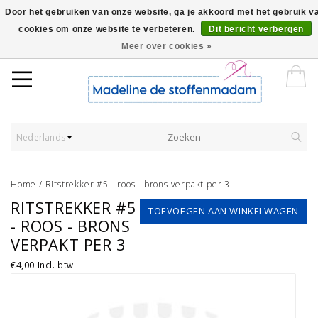
Door het gebruiken van onze website, ga je akkoord met het gebruik v
cookies om onze website te verbeteren.
Dit bericht verbergen
Worldwide Shipping - Onze stoffen worden verkocht per 10 cm.
Meer over cookies »
Nederlands
Home
/
Ritstrekker #5 - roos - brons verpakt per 3
RITSTREKKER #5
TOEVOEGEN AAN WINKELWAGEN
- ROOS - BRONS
VERPAKT PER 3
€4,00
Incl. btw