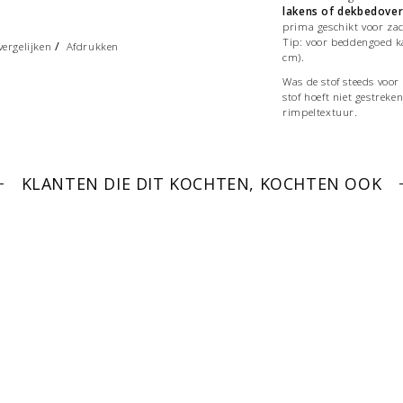
lakens of dekbedover
prima geschikt voor za
Tip: voor beddengoed k
/
ergelijken
Afdrukken
cm).
Was de stof steeds voor
stof hoeft niet gestreke
rimpeltextuur.
Onze stoffen worden ver
ziet is aangegeven per 
KLANTEN DIE DIT KOCHTEN, KOCHTEN OOK
Wil je een meter stof be
De stof wordt uiteraard