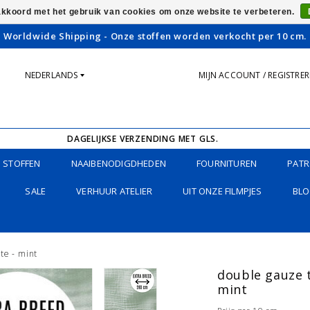
 akkoord met het gebruik van cookies om onze website te verbeteren.
Worldwide Shipping - Onze stoffen worden verkocht per 10 cm.
NEDERLANDS
MIJN ACCOUNT / REGISTRE
DAGELIJKSE VERZENDING MET GLS.
STOFFEN
NAAIBENODIGDHEDEN
FOURNITUREN
PATR
SALE
VERHUUR ATELIER
UIT ONZE FILMPJES
BLO
te - mint
double gauze t
mint