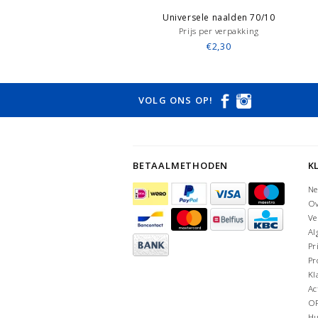
Universele naalden 70/10
Prijs per verpakking
€2,30
VOLG ONS OP!
BETAALMETHODEN
K
Ne
Ov
Ve
Al
Pr
Pr
Kl
Ac
O
Hu