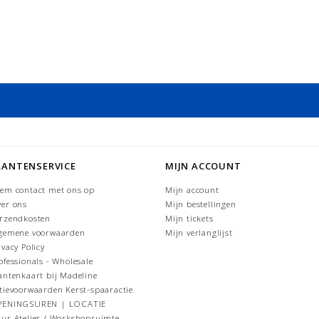
LANTENSERVICE
MIJN ACCOUNT
em contact met ons op
Mijn account
er ons
Mijn bestellingen
rzendkosten
Mijn tickets
gemene voorwaarden
Mijn verlanglijst
ivacy Policy
ofessionals - Wholesale
antenkaart bij Madeline
tievoorwaarden Kerst-spaaractie
PENINGSUREN | LOCATIE
ur Atelier / Workshopruimte