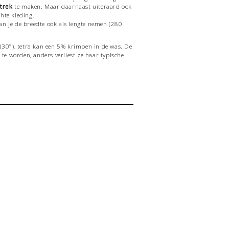
trek
te maken. Maar daarnaast uiteraard ook
chte kleding.
an je de breedte ook als lengte nemen (280
 (30°), tetra kan een 5% krimpen in de was. De
n te worden, anders verliest ze haar typische
kocht vanaf en per 10 cm. Ook de prijs die je
10 cm.
stellen, vul dan "10" als aantal in.
 uit 1 stuk geknipt!