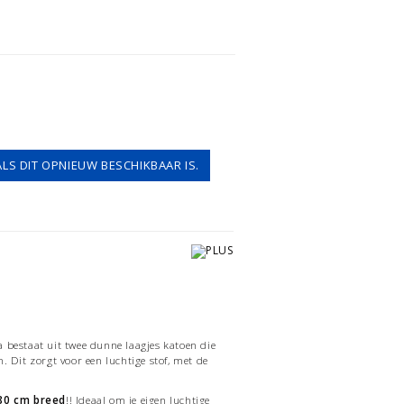
ALS DIT OPNIEUW BESCHIKBAAR IS.
n
 bestaat uit twee dunne laagjes katoen die
. Dit zorgt voor een luchtige stof, met de
80 cm breed
!! Ideaal om je eigen luchtige