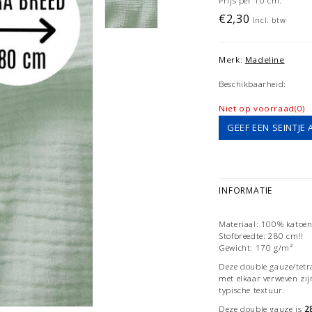
Prijs per 10 cm.
€2,30
Incl. btw
Merk:
Madeline
Beschikbaarheid:
Niet op voorraad(0)
GEEF EEN SEINTJE 
INFORMATIE
Materiaal: 100% katoe
Stofbreedte: 280 cm!!
Gewicht: 170 g/m²
Deze double gauze/tetra
met elkaar verweven zijn
typische textuur.
Deze double gauze is
2