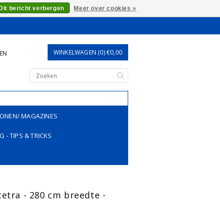
Dit bericht verbergen
Meer over cookies »
WINKELWAGEN (0) €0,00
REN
ONEN/ MAGAZINES
G - TIPS & TRICKS
etra - 280 cm breedte -