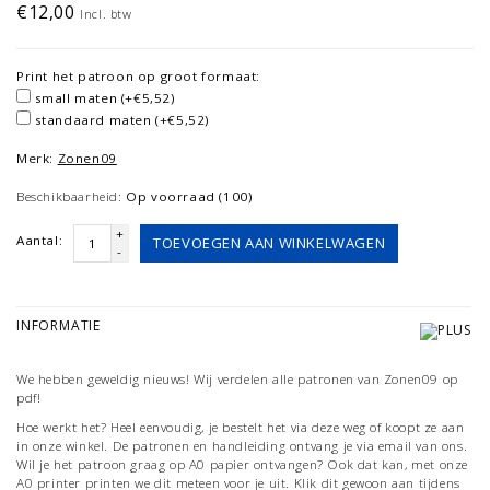
€12,00
Incl. btw
Print het patroon op groot formaat:
small maten (+€5,52)
standaard maten (+€5,52)
Merk:
Zonen09
Beschikbaarheid:
Op voorraad (100)
+
Aantal:
TOEVOEGEN AAN WINKELWAGEN
-
INFORMATIE
We hebben geweldig nieuws! Wij verdelen alle patronen van Zonen09 op
pdf!
Hoe werkt het? Heel eenvoudig, je bestelt het via deze weg of koopt ze aan
in onze winkel. De patronen en handleiding ontvang je via email van ons.
Wil je het patroon graag op A0 papier ontvangen? Ook dat kan, met onze
A0 printer printen we dit meteen voor je uit. Klik dit gewoon aan tijdens