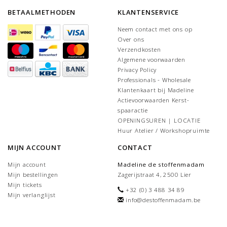
BETAALMETHODEN
KLANTENSERVICE
Neem contact met ons op
Over ons
Verzendkosten
Algemene voorwaarden
Privacy Policy
Professionals - Wholesale
Klantenkaart bij Madeline
Actievoorwaarden Kerst-
spaaractie
OPENINGSUREN | LOCATIE
Huur Atelier / Workshopruimte
MIJN ACCOUNT
CONTACT
Mijn account
Madeline de stoffenmadam
Mijn bestellingen
Zagerijstraat 4, 2500 Lier
Mijn tickets
+32 (0) 3 488 34 89
Mijn verlanglijst
info@destoffenmadam.be