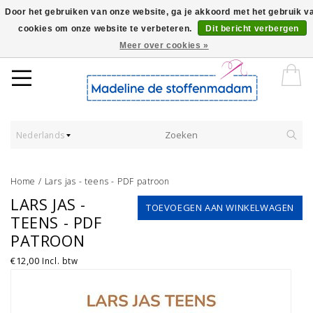
Door het gebruiken van onze website, ga je akkoord met het gebruik v
cookies om onze website te verbeteren.
Dit bericht verbergen
Worldwide Shipping - Onze stoffen worden verkocht per 10 cm.
Meer over cookies »
Nederlands
Home
/
Lars jas - teens - PDF patroon
LARS JAS -
TOEVOEGEN AAN WINKELWAGEN
TEENS - PDF
PATROON
€12,00
Incl. btw