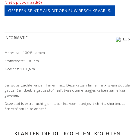
Niet op voorraad(0)
GEEF EEN SEINTJE ALS DIT OPNIEUW BESCHIKBAAR IS.
INFORMATIE
Materiaal: 100% katoen
Stofbreedte: 130 cm
Gewicht: 110 g/m
Een superzachte katoen linnen mix. Deze katoen linnen mix is een double
gauze. Een double gauze stof heeft twee dunne laagjes katoen aan elkaar
geweven.
Deze stof is extra luchtig en is perfect voor kleedjes, t-shirts, shorten, ...
Een stof om in te wonen!
KLANTEN DIE DIT KOCHTEN, KOCHTEN