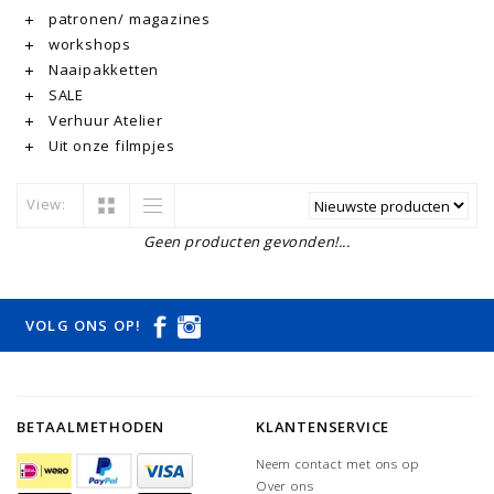
patronen/ magazines
workshops
Naaipakketten
SALE
Verhuur Atelier
Uit onze filmpjes
View:
Geen producten gevonden!...
VOLG ONS OP!
BETAALMETHODEN
KLANTENSERVICE
Neem contact met ons op
Over ons