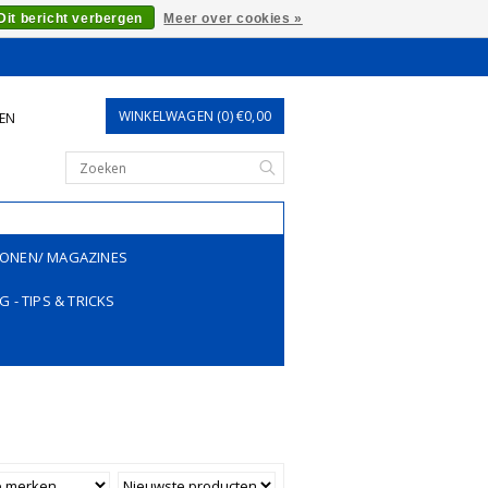
Dit bericht verbergen
Meer over cookies »
WINKELWAGEN (0) €0,00
REN
ONEN/ MAGAZINES
G - TIPS & TRICKS