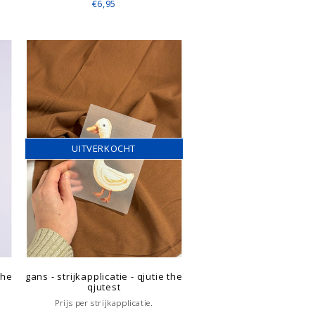
€6,95
UITVERKOCHT
the
gans - strijkapplicatie - qjutie the
qjutest
Prijs per strijkapplicatie.