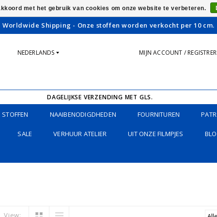
 akkoord met het gebruik van cookies om onze website te verbeteren.
Worldwide Shipping - Onze stoffen worden verkocht per 10 cm.
NEDERLANDS
MIJN ACCOUNT / REGISTRE
DAGELIJKSE VERZENDING MET GLS.
STOFFEN
NAAIBENODIGDHEDEN
FOURNITUREN
PATR
SALE
VERHUUR ATELIER
UIT ONZE FILMPJES
BLO
View: