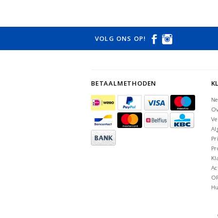
VOLG ONS OP!
BETAALMETHODEN
K
Ne
Ov
Ve
Al
Pr
Pr
Kl
Ac
O
Hu