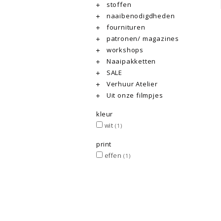
stoffen
naaibenodigdheden
fournituren
patronen/ magazines
workshops
Naaipakketten
SALE
Verhuur Atelier
Uit onze filmpjes
kleur
wit
(1)
print
effen
(1)