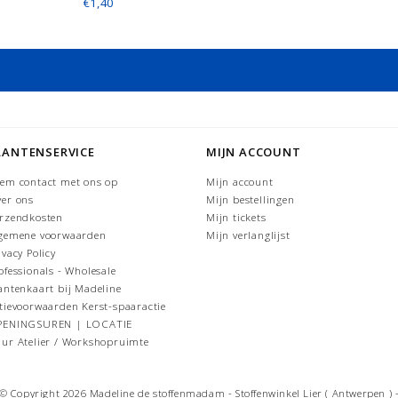
€1,40
LANTENSERVICE
MIJN ACCOUNT
em contact met ons op
Mijn account
er ons
Mijn bestellingen
rzendkosten
Mijn tickets
gemene voorwaarden
Mijn verlanglijst
ivacy Policy
ofessionals - Wholesale
antenkaart bij Madeline
tievoorwaarden Kerst-spaaractie
PENINGSUREN | LOCATIE
ur Atelier / Workshopruimte
© Copyright 2026 Madeline de stoffenmadam - Stoffenwinkel Lier ( Antwerpen ) 