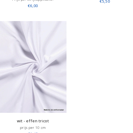
€5,50
€6,00
wit - effen tricot
prijs per 10 cm