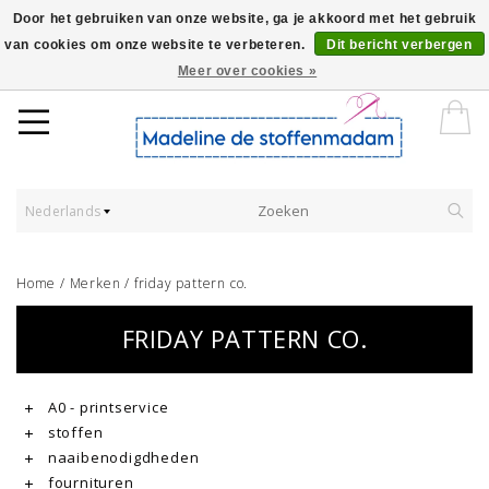
Door het gebruiken van onze website, ga je akkoord met het gebruik
van cookies om onze website te verbeteren.
Dit bericht verbergen
Worldwide Shipping - Onze stoffen worden verkocht per 10 cm.
Meer over cookies »
Nederlands
Home
/
Merken
/
friday pattern co.
FRIDAY PATTERN CO.
A0 - printservice
stoffen
naaibenodigdheden
fournituren