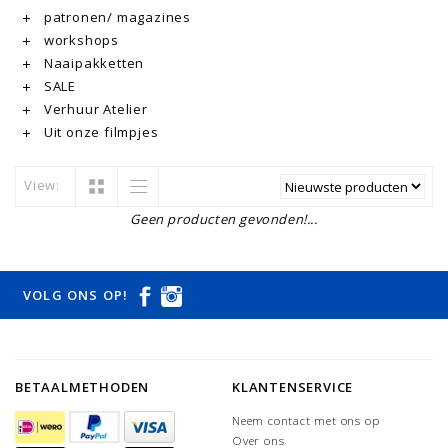
patronen/ magazines
workshops
Naaipakketten
SALE
Verhuur Atelier
Uit onze filmpjes
View:
Geen producten gevonden!...
VOLG ONS OP!
BETAALMETHODEN
KLANTENSERVICE
Neem contact met ons op
Over ons