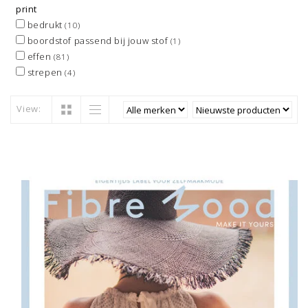
print
bedrukt
(10)
boordstof passend bij jouw stof
(1)
effen
(81)
strepen
(4)
View: