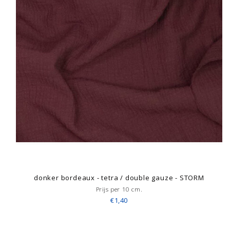
donker bordeaux - tetra / double gauze - STORM
Prijs per 10 cm.
€1,40