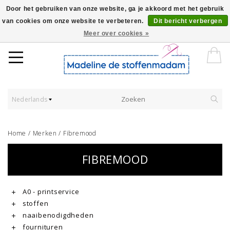
Door het gebruiken van onze website, ga je akkoord met het gebruik
van cookies om onze website te verbeteren.
Dit bericht verbergen
Worldwide Shipping - Onze stoffen worden verkocht per 10 cm.
Meer over cookies »
Nederlands
Home
/
Merken
/
Fibremood
FIBREMOOD
A0 - printservice
stoffen
naaibenodigdheden
fournituren