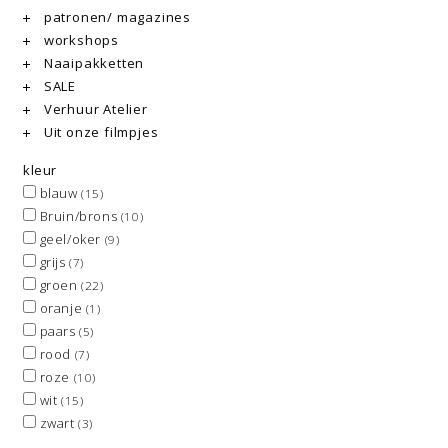
patronen/ magazines
workshops
Naaipakketten
SALE
Verhuur Atelier
Uit onze filmpjes
kleur
blauw
(15)
Bruin/brons
(10)
geel/oker
(9)
grijs
(7)
groen
(22)
oranje
(1)
paars
(5)
rood
(7)
roze
(10)
wit
(15)
zwart
(3)